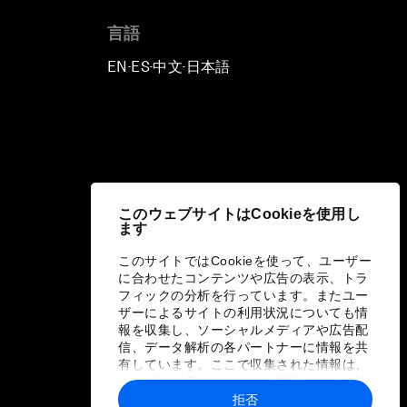
言語
EN
ES
中文
日本語
▪
▪
▪
このウェブサイトはCookieを使用し
ます
このサイトではCookieを使って、ユーザー
に合わせたコンテンツや広告の表示、トラ
フィックの分析を行っています。またユー
ザーによるサイトの利用状況についても情
報を収集し、ソーシャルメディアや広告配
信、データ解析の各パートナーに情報を共
有しています。ここで収集された情報は、
ユーザーが各パートナーに提供した他の情
報や各パートナーのサービスを使用した際
拒否