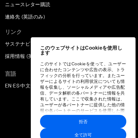
ニュースレター購読
連絡先 (英語のみ)
リンク
サステナビリティへの取り組み
このウェブサイトはCookieを使用し
ます
採用情報 (英語のみ)
このサイトではCookieを使って、ユーザー
に合わせたコンテンツや広告の表示、トラ
言語
フィックの分析を行っています。またユー
ザーによるサイトの利用状況についても情
EN
ES
中文
日本語
▪
▪
▪
報を収集し、ソーシャルメディアや広告配
信、データ解析の各パートナーに情報を共
有しています。ここで収集された情報は、
ユーザーが各パートナーに提供した他の情
報や各パートナーのサービスを使用した際
に収集された情報と組み合わされ、各パー
拒否
トナーによって使用されることがありま
プライバシーポリシーと利用規約
す。
全て許可