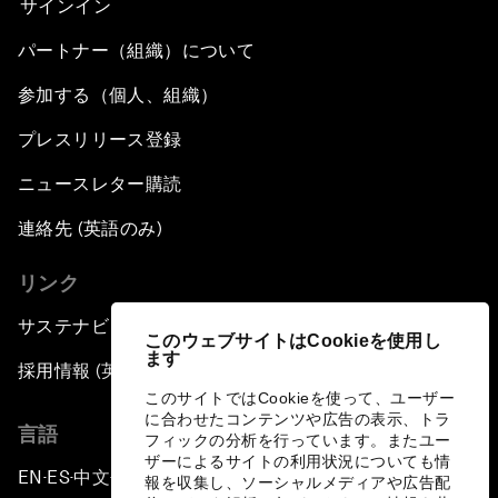
サインイン
パートナー（組織）について
参加する（個人、組織）
プレスリリース登録
ニュースレター購読
連絡先 (英語のみ)
リンク
サステナビリティへの取り組み
このウェブサイトはCookieを使用し
ます
採用情報 (英語のみ)
このサイトではCookieを使って、ユーザー
に合わせたコンテンツや広告の表示、トラ
言語
フィックの分析を行っています。またユー
ザーによるサイトの利用状況についても情
EN
ES
中文
日本語
▪
▪
▪
報を収集し、ソーシャルメディアや広告配