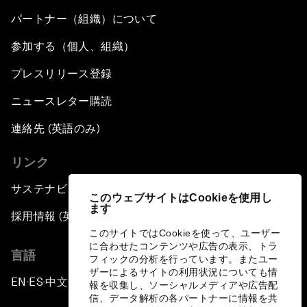
パートナー（組織）について
参加する（個人、組織）
プレスリリース登録
ニュースレター購読
連絡先 (英語のみ)
リンク
サステナビリティへの取り組み
このウェブサイトはCookieを使用し
ます
採用情報 (英語のみ)
このサイトではCookieを使って、ユーザー
に合わせたコンテンツや広告の表示、トラ
言語
フィックの分析を行っています。またユー
ザーによるサイトの利用状況についても情
EN
ES
中文
日本語
▪
▪
▪
報を収集し、ソーシャルメディアや広告配
信、データ解析の各パートナーに情報を共