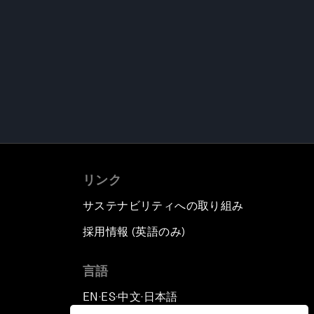
リンク
サステナビリティへの取り組み
採用情報 (英語のみ)
て
言語
EN
ES
中文
日本語
▪
▪
▪