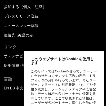
参加する（個人、組織）
プレスリリース登録
ニュースレター購読
連絡先 (英語のみ)
リンク
サステナビリティへの取り組み
このウェブサイトはCookieを使用し
ます
採用情報 (英語のみ)
このサイトではCookieを使って、ユーザー
に合わせたコンテンツや広告の表示、トラ
言語
フィックの分析を行っています。またユー
ザーによるサイトの利用状況についても情
EN
ES
中文
日本語
▪
▪
▪
報を収集し、ソーシャルメディアや広告配
信、データ解析の各パートナーに情報を共
有しています。ここで収集された情報は、
ユーザーが各パートナーに提供した他の情