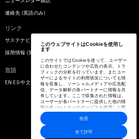
ニュースレター購読
連絡先 (英語のみ)
リンク
サステナビリティへの取り組み
このウェブサイトはCookieを使用し
ます
採用情報 (英語のみ)
このサイトではCookieを使って、ユーザー
に合わせたコンテンツや広告の表示、トラ
言語
フィックの分析を行っています。またユー
ザーによるサイトの利用状況についても情
EN
ES
中文
日本語
▪
▪
▪
報を収集し、ソーシャルメディアや広告配
信、データ解析の各パートナーに情報を共
有しています。ここで収集された情報は、
ユーザーが各パートナーに提供した他の情
報や各パートナーのサービスを使用した際
に収集された情報と組み合わされ、各パー
拒否
トナーによって使用されることがありま
プライバシーポリシーと利用規約
す。
全て許可
サイトマップ