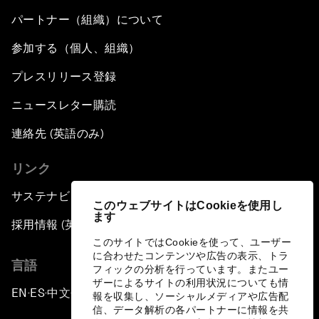
パートナー（組織）について
参加する（個人、組織）
プレスリリース登録
ニュースレター購読
連絡先 (英語のみ)
リンク
サステナビリティへの取り組み
このウェブサイトはCookieを使用し
ます
採用情報 (英語のみ)
このサイトではCookieを使って、ユーザー
に合わせたコンテンツや広告の表示、トラ
言語
フィックの分析を行っています。またユー
ザーによるサイトの利用状況についても情
EN
ES
中文
日本語
▪
▪
▪
報を収集し、ソーシャルメディアや広告配
信、データ解析の各パートナーに情報を共