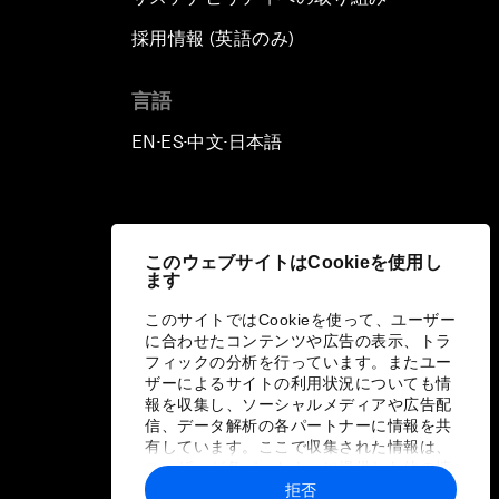
採用情報 (英語のみ)
て
言語
EN
ES
中文
日本語
▪
▪
▪
このウェブサイトはCookieを使用し
ます
このサイトではCookieを使って、ユーザー
に合わせたコンテンツや広告の表示、トラ
フィックの分析を行っています。またユー
ザーによるサイトの利用状況についても情
報を収集し、ソーシャルメディアや広告配
信、データ解析の各パートナーに情報を共
有しています。ここで収集された情報は、
ユーザーが各パートナーに提供した他の情
報や各パートナーのサービスを使用した際
拒否