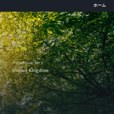
ホーム
Headquarters
United Kingdom