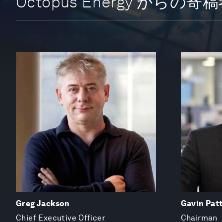
Octopus Energy からの寄
Greg Jackson
Gavin Pat
Chief Executive Officer
Chairman