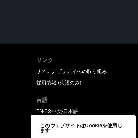
リンク
サステナビリティへの取り組み
採用情報 (英語のみ)
て
言語
EN
ES
中文
日本語
▪
▪
▪
このウェブサイトはCookieを使用し
ます