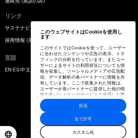
連絡先 (英語のみ)
リンク
サステナビリティへの取り組み
このウェブサイトはCookieを使用し
ます
採用情報 (英語のみ)
このサイトではCookieを使って、ユーザー
に合わせたコンテンツや広告の表示、トラ
言語
フィックの分析を行っています。またユー
ザーによるサイトの利用状況についても情
EN
ES
中文
日本語
▪
▪
▪
報を収集し、ソーシャルメディアや広告配
信、データ解析の各パートナーに情報を共
有しています。ここで収集された情報は、
ユーザーが各パートナーに提供した他の情
報や各パートナーのサービスを使用した際
に収集された情報と組み合わされ、各パー
拒否
トナーによって使用されることがありま
プライバシーポリシーと利用規約
す。
全て許可
サイトマップ
カスタム化
©
2026
世界経済フォーラム
EN
ES
中文
日本語