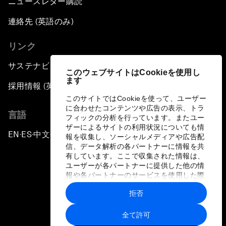
ニュースレター購読
連絡先 (英語のみ)
リンク
サステナビリティへの取り組み
このウェブサイトはCookieを使用し
ます
採用情報 (英語のみ)
このサイトではCookieを使って、ユーザー
に合わせたコンテンツや広告の表示、トラ
言語
フィックの分析を行っています。またユー
ザーによるサイトの利用状況についても情
EN
ES
中文
日本語
▪
▪
▪
報を収集し、ソーシャルメディアや広告配
信、データ解析の各パートナーに情報を共
有しています。ここで収集された情報は、
ユーザーが各パートナーに提供した他の情
報や各パートナーのサービスを使用した際
に収集された情報と組み合わされ、各パー
拒否
トナーによって使用されることがありま
プライバシーポリシーと利用規約
す。
全て許可
サイトマップ