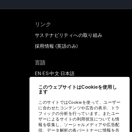
リンク
サステナビリティへの取り組み
採用情報 (英語のみ)
て
言語
EN
ES
中文
日本語
▪
▪
▪
このウェブサイトはCookieを使用し
ます
このサイトではCookieを使って、ユーザー
に合わせたコンテンツや広告の表示、トラ
フィックの分析を行っています。またユー
ザーによるサイトの利用状況についても情
報を収集し、ソーシャルメディアや広告配
信、データ解析の各パートナーに情報を共