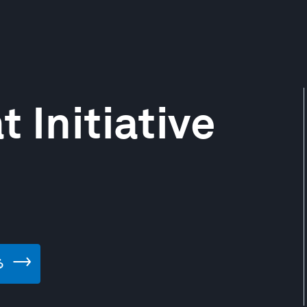
 Initiative
る