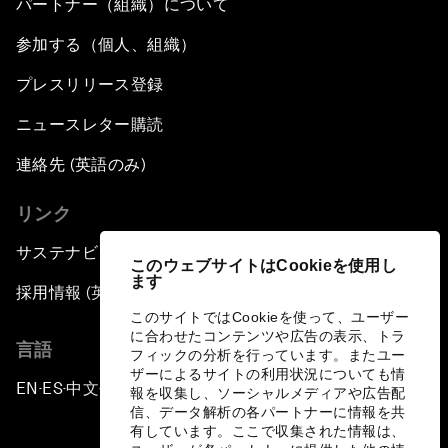
パートナー（組織）について
参加する（個人、組織）
プレスリリース登録
ニュースレター購読
連絡先 (英語のみ)
リンク
サステナビリティへの取り組み
このウェブサイトはCookieを使用し
ます
採用情報 (英語のみ)
このサイトではCookieを使って、ユーザー
に合わせたコンテンツや広告の表示、トラ
言語
フィックの分析を行っています。またユー
ザーによるサイトの利用状況についても情
EN
ES
中文
日本語
▪
▪
▪
報を収集し、ソーシャルメディアや広告配
信、データ解析の各パートナーに情報を共
有しています。ここで収集された情報は、