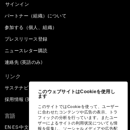
サインイン
パートナー（組織）について
参加する（個人、組織）
プレスリリース登録
ニュースレター購読
連絡先 (英語のみ)
リンク
サステナビリティへの取り組み
このウェブサイトはCookieを使用し
ます
採用情報 (英語のみ)
このサイトではCookieを使って、ユーザー
に合わせたコンテンツや広告の表示、トラ
言語
フィックの分析を行っています。またユー
ザーによるサイトの利用状況についても情
EN
ES
中文
日本語
▪
▪
▪
報を収集し、ソーシャルメディアや広告配