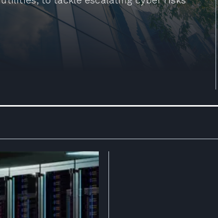
tilities, to tackle escalating cyber risks