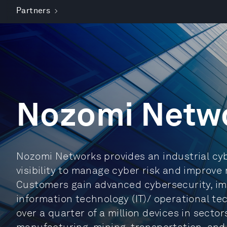
Partners
Nozomi Netw
Nozomi Networks provides an industrial cyb
visibility to manage cyber risk and improve r
Customers gain advanced cybersecurity, imp
information technology (IT)/ operational tec
over a quarter of a million devices in sector