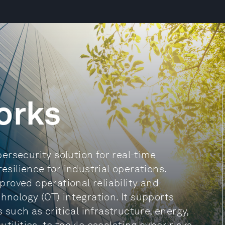
orks
ersecurity solution for real-time
esilience for industrial operations.
roved operational reliability and
hnology (OT) integration. It supports
s such as critical infrastructure, energy,