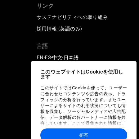
リンク
サステナビリティへの取り組み
採用情報 (英語のみ)
て
言語
EN
ES
中文
日本語
▪
▪
▪
このウェブサイトはCookieを使用し
ます
このサイトではCookieを使って、ユーザー
に合わせたコンテンツや広告の表示、トラ
フィックの分析を行っています。またユー
ザーによるサイトの利用状況についても情
報を収集し、ソーシャルメディアや広告配
信、データ解析の各パートナーに情報を共
有しています。ここで収集された情報は、
ユーザーが各パートナーに提供した他の情
報や各パートナーのサービスを使用した際
拒否