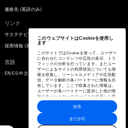
連絡先 (英語のみ)
リンク
サステナビリティへの取り組み
このウェブサイトはCookieを使用し
ます
採用情報 (英語のみ)
このサイトではCookieを使って、ユーザー
に合わせたコンテンツや広告の表示、トラ
言語
フィックの分析を行っています。またユー
ザーによるサイトの利用状況についても情
EN
ES
中文
日本語
▪
▪
▪
報を収集し、ソーシャルメディアや広告配
信、データ解析の各パートナーに情報を共
有しています。ここで収集された情報は、
ユーザーが各パートナーに提供した他の情
報や各パートナーのサービスを使用した際
に収集された情報と組み合わされ、各パー
拒否
トナーによって使用されることがありま
プライバシーポリシーと利用規約
す。
全て許可
サイトマップ