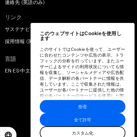
連絡先 (英語のみ)
リンク
サステナビリティへの取り組み
このウェブサイトはCookieを使用し
ます
採用情報 (英語のみ)
このサイトではCookieを使って、ユーザー
に合わせたコンテンツや広告の表示、トラ
言語
フィックの分析を行っています。またユー
ザーによるサイトの利用状況についても情
EN
ES
中文
日本語
▪
▪
▪
報を収集し、ソーシャルメディアや広告配
信、データ解析の各パートナーに情報を共
有しています。ここで収集された情報は、
ユーザーが各パートナーに提供した他の情
報や各パートナーのサービスを使用した際
に収集された情報と組み合わされ、各パー
拒否
トナーによって使用されることがありま
プライバシーポリシーと利用規約
す。
全て許可
サイトマップ
カスタム化
©
2026
世界経済フォーラム
EN
ES
中文
日本語