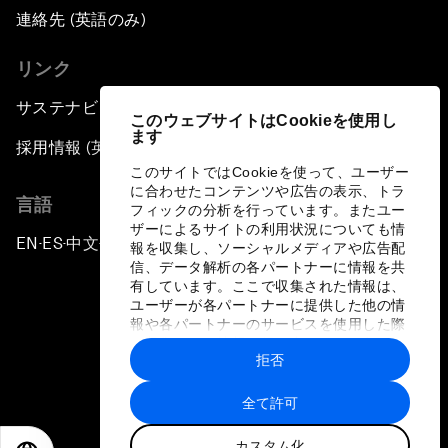
連絡先 (英語のみ)
リンク
サステナビリティへの取り組み
このウェブサイトはCookieを使用し
ます
採用情報 (英語のみ)
このサイトではCookieを使って、ユーザー
に合わせたコンテンツや広告の表示、トラ
言語
フィックの分析を行っています。またユー
ザーによるサイトの利用状況についても情
EN
ES
中文
日本語
▪
▪
▪
報を収集し、ソーシャルメディアや広告配
信、データ解析の各パートナーに情報を共
有しています。ここで収集された情報は、
ユーザーが各パートナーに提供した他の情
報や各パートナーのサービスを使用した際
に収集された情報と組み合わされ、各パー
拒否
トナーによって使用されることがありま
プライバシーポリシーと利用規約
す。
全て許可
サイトマップ
カスタム化