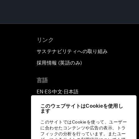
リンク
サステナビリティへの取り組み
採用情報 (英語のみ)
て
言語
EN
ES
中文
日本語
▪
▪
▪
このウェブサイトはCookieを使用し
ます
このサイトではCookieを使って、ユーザー
に合わせたコンテンツや広告の表示、トラ
フィックの分析を行っています。またユー