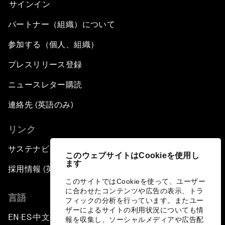
サインイン
パートナー（組織）について
参加する（個人、組織）
プレスリリース登録
ニュースレター購読
連絡先 (英語のみ)
リンク
サステナビリティへの取り組み
このウェブサイトはCookieを使用し
ます
採用情報 (英語のみ)
このサイトではCookieを使って、ユーザー
に合わせたコンテンツや広告の表示、トラ
言語
フィックの分析を行っています。またユー
ザーによるサイトの利用状況についても情
EN
ES
中文
日本語
▪
▪
▪
報を収集し、ソーシャルメディアや広告配