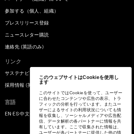
参加する（個人、組織）
プレスリリース登録
ニュースレター購読
連絡先 (英語のみ)
リンク
サステナビリティへの取り組み
このウェブサイトはCookieを使用し
ます
採用情報 (英語のみ)
このサイトではCookieを使って、ユーザー
に合わせたコンテンツや広告の表示、トラ
言語
フィックの分析を行っています。またユー
ザーによるサイトの利用状況についても情
EN
ES
中文
日本語
▪
▪
▪
報を収集し、ソーシャルメディアや広告配
信、データ解析の各パートナーに情報を共
有しています。ここで収集された情報は、
ユーザーが各パートナーに提供した他の情