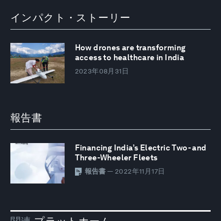
インパクト・ストーリー
How drones are transforming
access to healthcare in India
2023年08月31日
報告書
Financing India’s Electric Two- and
Three-Wheeler Fleets
報告書
— 2022年11月17日