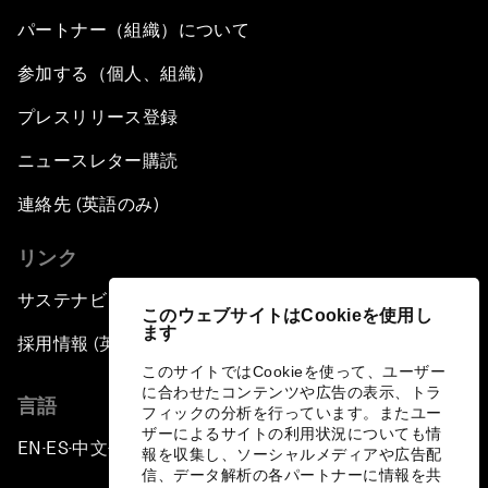
パートナー（組織）について
参加する（個人、組織）
プレスリリース登録
ニュースレター購読
連絡先 (英語のみ)
リンク
サステナビリティへの取り組み
このウェブサイトはCookieを使用し
ます
採用情報 (英語のみ)
このサイトではCookieを使って、ユーザー
に合わせたコンテンツや広告の表示、トラ
言語
フィックの分析を行っています。またユー
ザーによるサイトの利用状況についても情
EN
ES
中文
日本語
▪
▪
▪
報を収集し、ソーシャルメディアや広告配
信、データ解析の各パートナーに情報を共