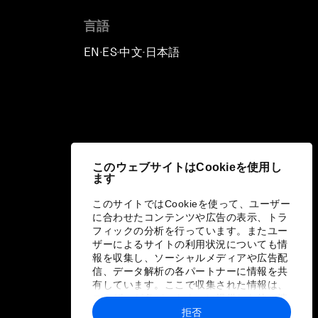
言語
EN
ES
中文
日本語
▪
▪
▪
このウェブサイトはCookieを使用し
ます
このサイトではCookieを使って、ユーザー
に合わせたコンテンツや広告の表示、トラ
フィックの分析を行っています。またユー
ザーによるサイトの利用状況についても情
報を収集し、ソーシャルメディアや広告配
信、データ解析の各パートナーに情報を共
有しています。ここで収集された情報は、
ユーザーが各パートナーに提供した他の情
報や各パートナーのサービスを使用した際
拒否