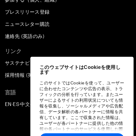
プレスリリース登録
ニュースレター購読
連絡先 (英語のみ)
リンク
サステナビリティへの取り組み
このウェブサイトはCookieを使用し
ます
採用情報 (英語のみ)
このサイトではCookieを使って、ユーザー
に合わせたコンテンツや広告の表示、トラ
言語
フィックの分析を行っています。またユー
ザーによるサイトの利用状況についても情
EN
ES
中文
日本語
▪
▪
▪
報を収集し、ソーシャルメディアや広告配
信、データ解析の各パートナーに情報を共
有しています。ここで収集された情報は、
ユーザーが各パートナーに提供した他の情
報や各パートナーのサービスを使用した際
に収集された情報と組み合わされ、各パー