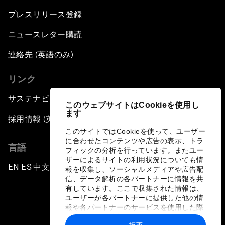
プレスリリース登録
ニュースレター購読
連絡先 (英語のみ)
リンク
サステナビリティへの取り組み
このウェブサイトはCookieを使用し
ます
採用情報 (英語のみ)
このサイトではCookieを使って、ユーザー
に合わせたコンテンツや広告の表示、トラ
言語
フィックの分析を行っています。またユー
ザーによるサイトの利用状況についても情
EN
ES
中文
日本語
▪
▪
▪
報を収集し、ソーシャルメディアや広告配
信、データ解析の各パートナーに情報を共
有しています。ここで収集された情報は、
ユーザーが各パートナーに提供した他の情
報や各パートナーのサービスを使用した際
に収集された情報と組み合わされ、各パー