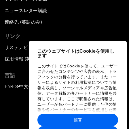
ニュースレター購読
連絡先 (英語のみ)
リンク
サステナビリティへの取り組み
このウェブサイトはCookieを使用し
ます
採用情報 (英語のみ)
このサイトではCookieを使って、ユーザー
に合わせたコンテンツや広告の表示、トラ
言語
フィックの分析を行っています。またユー
ザーによるサイトの利用状況についても情
EN
ES
中文
日本語
▪
▪
▪
報を収集し、ソーシャルメディアや広告配
信、データ解析の各パートナーに情報を共
有しています。ここで収集された情報は、
ユーザーが各パートナーに提供した他の情
報や各パートナーのサービスを使用した際
に収集された情報と組み合わされ、各パー
拒否
トナーによって使用されることがありま
プライバシーポリシーと利用規約
す。