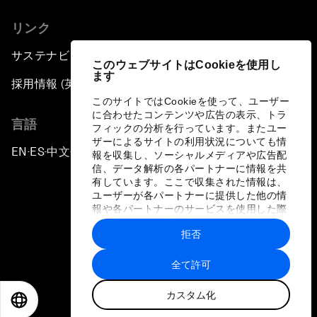
リンク
サステナビリティへの取り組み
このウェブサイトはCookieを使用し
ます
採用情報 (英語のみ)
このサイトではCookieを使って、ユーザー
に合わせたコンテンツや広告の表示、トラ
言語
フィックの分析を行っています。またユー
ザーによるサイトの利用状況についても情
EN
ES
中文
日本語
▪
▪
▪
報を収集し、ソーシャルメディアや広告配
信、データ解析の各パートナーに情報を共
有しています。ここで収集された情報は、
ユーザーが各パートナーに提供した他の情
報や各パートナーのサービスを使用した際
に収集された情報と組み合わされ、各パー
拒否
トナーによって使用されることがありま
プライバシーポリシーと利用規約
す。
全て許可
サイトマップ
カスタム化
©
2026
世界経済フォーラム
EN
ES
中文
日本語