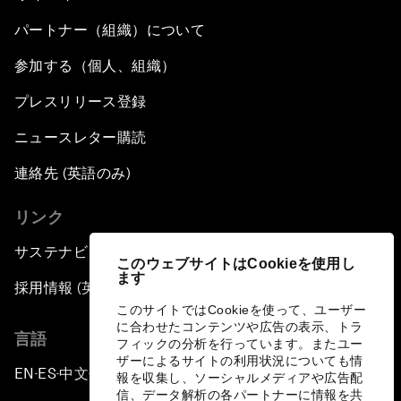
パートナー（組織）について
参加する（個人、組織）
プレスリリース登録
ニュースレター購読
連絡先 (英語のみ)
リンク
サステナビリティへの取り組み
このウェブサイトはCookieを使用し
ます
採用情報 (英語のみ)
このサイトではCookieを使って、ユーザー
に合わせたコンテンツや広告の表示、トラ
言語
フィックの分析を行っています。またユー
ザーによるサイトの利用状況についても情
EN
ES
中文
日本語
▪
▪
▪
報を収集し、ソーシャルメディアや広告配
信、データ解析の各パートナーに情報を共