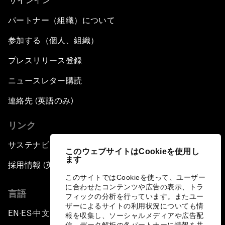
サインイン
パートナー（組織）について
参加する（個人、組織）
プレスリリース登録
ニュースレター購読
連絡先 (英語のみ)
リンク
サステナビリティへの取り組み
このウェブサイトはCookieを使用し
ます
採用情報 (英語のみ)
このサイトではCookieを使って、ユーザー
に合わせたコンテンツや広告の表示、トラ
言語
フィックの分析を行っています。またユー
ザーによるサイトの利用状況についても情
EN
ES
中文
日本語
▪
▪
▪
報を収集し、ソーシャルメディアや広告配