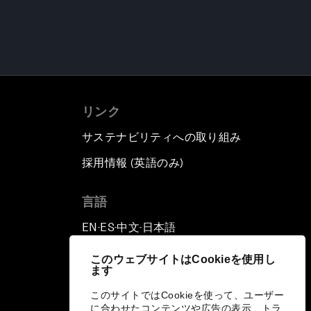
リンク
サステナビリティへの取り組み
採用情報 (英語のみ)
て
言語
EN
ES
中文
日本語
▪
▪
▪
このウェブサイトはCookieを使用し
ます
このサイトではCookieを使って、ユーザー
に合わせたコンテンツや広告の表示、トラ