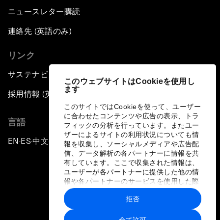
ニュースレター購読
連絡先 (英語のみ)
リンク
サステナビリティへの取り組み
このウェブサイトはCookieを使用し
ます
採用情報 (英語のみ)
このサイトではCookieを使って、ユーザー
に合わせたコンテンツや広告の表示、トラ
言語
フィックの分析を行っています。またユー
ザーによるサイトの利用状況についても情
EN
ES
中文
日本語
▪
▪
▪
報を収集し、ソーシャルメディアや広告配
信、データ解析の各パートナーに情報を共
有しています。ここで収集された情報は、
ユーザーが各パートナーに提供した他の情
報や各パートナーのサービスを使用した際
に収集された情報と組み合わされ、各パー
拒否
トナーによって使用されることがありま
プライバシーポリシーと利用規約
す。
全て許可