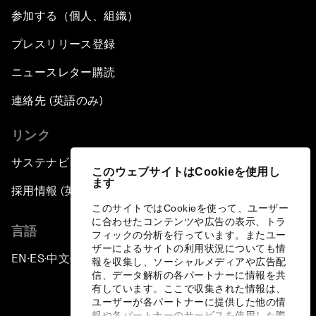
参加する（個人、組織）
プレスリリース登録
ニュースレター購読
連絡先 (英語のみ)
リンク
サステナビリティへの取り組み
このウェブサイトはCookieを使用し
ます
採用情報 (英語のみ)
このサイトではCookieを使って、ユーザー
に合わせたコンテンツや広告の表示、トラ
言語
フィックの分析を行っています。またユー
ザーによるサイトの利用状況についても情
EN
ES
中文
日本語
▪
▪
▪
報を収集し、ソーシャルメディアや広告配
信、データ解析の各パートナーに情報を共
有しています。ここで収集された情報は、
ユーザーが各パートナーに提供した他の情
報や各パートナーのサービスを使用した際