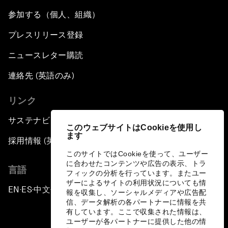
参加する（個人、組織）
プレスリリース登録
ニュースレター購読
連絡先 (英語のみ)
リンク
サステナビリティへの取り組み
このウェブサイトはCookieを使用し
ます
採用情報 (英語のみ)
このサイトではCookieを使って、ユーザー
に合わせたコンテンツや広告の表示、トラ
言語
フィックの分析を行っています。またユー
ザーによるサイトの利用状況についても情
EN
ES
中文
日本語
▪
▪
▪
報を収集し、ソーシャルメディアや広告配
信、データ解析の各パートナーに情報を共
有しています。ここで収集された情報は、
ユーザーが各パートナーに提供した他の情