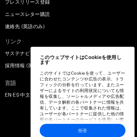
プレスリリース登録
ニュースレター購読
連絡先 (英語のみ)
リンク
サステナビリティへの取り組み
このウェブサイトはCookieを使用し
ます
採用情報 (英語のみ)
このサイトではCookieを使って、ユーザー
に合わせたコンテンツや広告の表示、トラ
言語
フィックの分析を行っています。またユー
ザーによるサイトの利用状況についても情
EN
ES
中文
日本語
▪
▪
▪
報を収集し、ソーシャルメディアや広告配
信、データ解析の各パートナーに情報を共
有しています。ここで収集された情報は、
ユーザーが各パートナーに提供した他の情
報や各パートナーのサービスを使用した際
に収集された情報と組み合わされ、各パー
拒否
トナーによって使用されることがありま
プライバシーポリシーと利用規約