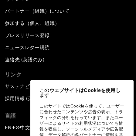
パートナー（組織）について
参加する（個人、組織）
プレスリリース登録
ニュースレター購読
連絡先 (英語のみ)
リンク
サステナビリティへの取り組み
このウェブサイトはCookieを使用し
ます
採用情報 (英語のみ)
このサイトではCookieを使って、ユーザー
に合わせたコンテンツや広告の表示、トラ
言語
フィックの分析を行っています。またユー
ザーによるサイトの利用状況についても情
EN
ES
中文
日本語
▪
▪
▪
報を収集し、ソーシャルメディアや広告配
信、データ解析の各パートナーに情報を共