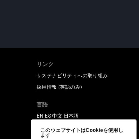
リンク
サステナビリティへの取り組み
採用情報 (英語のみ)
て
言語
EN
ES
中文
日本語
▪
▪
▪
このウェブサイトはCookieを使用し
ます