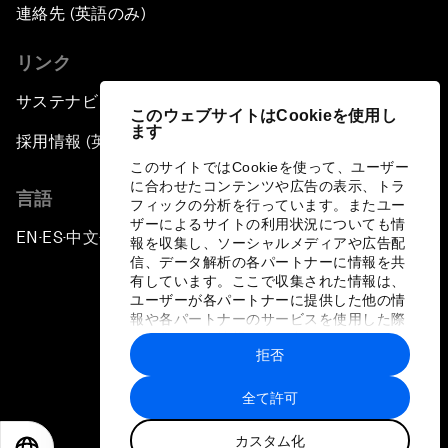
連絡先 (英語のみ)
リンク
サステナビリティへの取り組み
このウェブサイトはCookieを使用し
ます
採用情報 (英語のみ)
このサイトではCookieを使って、ユーザー
に合わせたコンテンツや広告の表示、トラ
言語
フィックの分析を行っています。またユー
ザーによるサイトの利用状況についても情
EN
ES
中文
日本語
▪
▪
▪
報を収集し、ソーシャルメディアや広告配
信、データ解析の各パートナーに情報を共
有しています。ここで収集された情報は、
ユーザーが各パートナーに提供した他の情
報や各パートナーのサービスを使用した際
に収集された情報と組み合わされ、各パー
拒否
トナーによって使用されることがありま
プライバシーポリシーと利用規約
す。
全て許可
サイトマップ
カスタム化
©
2026
世界経済フォーラム