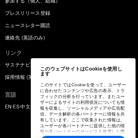
参加する（個人、組織）
プレスリリース登録
ニュースレター購読
連絡先 (英語のみ)
リンク
サステナビリティへの取り組み
このウェブサイトはCookieを使用し
ます
採用情報 (英語のみ)
このサイトではCookieを使って、ユーザー
に合わせたコンテンツや広告の表示、トラ
言語
フィックの分析を行っています。またユー
ザーによるサイトの利用状況についても情
EN
ES
中文
日本語
▪
▪
▪
報を収集し、ソーシャルメディアや広告配
信、データ解析の各パートナーに情報を共
有しています。ここで収集された情報は、
ユーザーが各パートナーに提供した他の情
報や各パートナーのサービスを使用した際
に収集された情報と組み合わされ、各パー