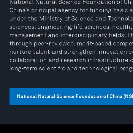
National Natural Science Foundation of Chin
China’s principal agency for funding basic 
under the Ministry of Science and Technolo
sciences, engineering, life sciences, health
management and interdisciplinary fields. T
through peer-reviewed, merit-based competi
nurture talent and strengthen innovation ca
collaboration and research infrastructure 
long-term scientific and technological prog
National Natural Science Foundation of Ch