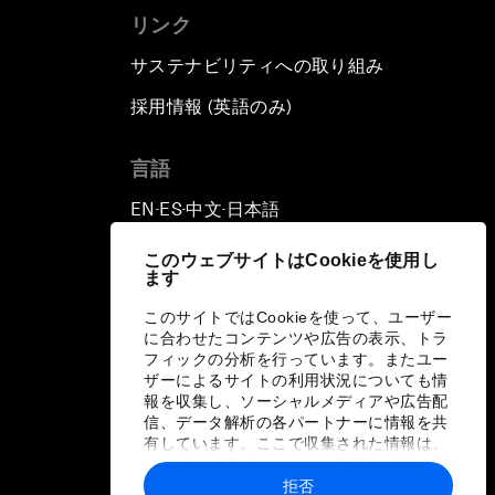
リンク
サステナビリティへの取り組み
採用情報 (英語のみ)
て
言語
EN
ES
中文
日本語
▪
▪
▪
このウェブサイトはCookieを使用し
ます
このサイトではCookieを使って、ユーザー
に合わせたコンテンツや広告の表示、トラ
フィックの分析を行っています。またユー
ザーによるサイトの利用状況についても情
報を収集し、ソーシャルメディアや広告配
信、データ解析の各パートナーに情報を共
有しています。ここで収集された情報は、
ユーザーが各パートナーに提供した他の情
報や各パートナーのサービスを使用した際
拒否