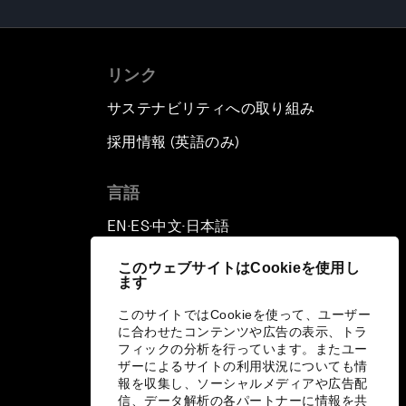
リンク
サステナビリティへの取り組み
採用情報 (英語のみ)
て
言語
EN
ES
中文
日本語
▪
▪
▪
このウェブサイトはCookieを使用し
ます
このサイトではCookieを使って、ユーザー
に合わせたコンテンツや広告の表示、トラ
フィックの分析を行っています。またユー
ザーによるサイトの利用状況についても情
報を収集し、ソーシャルメディアや広告配
信、データ解析の各パートナーに情報を共