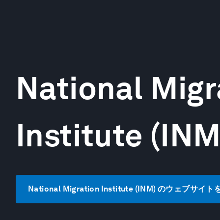
National Migr
Institute (INM
National Migration Institute (INM) のウェブサイ