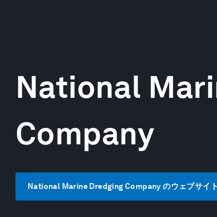
National Mar
Company
National Marine Dredging Company のウェブ