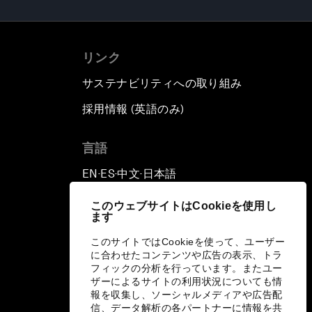
リンク
サステナビリティへの取り組み
採用情報 (英語のみ)
て
言語
EN
ES
中文
日本語
▪
▪
▪
このウェブサイトはCookieを使用し
ます
このサイトではCookieを使って、ユーザー
に合わせたコンテンツや広告の表示、トラ
フィックの分析を行っています。またユー
ザーによるサイトの利用状況についても情
報を収集し、ソーシャルメディアや広告配
信、データ解析の各パートナーに情報を共