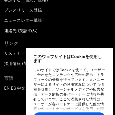
プレスリリース登録
ニュースレター購読
連絡先 (英語のみ)
リンク
サステナビリティへの取り組み
このウェブサイトはCookieを使用し
ます
採用情報 (英語のみ)
このサイトではCookieを使って、ユーザー
に合わせたコンテンツや広告の表示、トラ
言語
フィックの分析を行っています。またユー
ザーによるサイトの利用状況についても情
EN
ES
中文
日本語
▪
▪
▪
報を収集し、ソーシャルメディアや広告配
信、データ解析の各パートナーに情報を共
有しています。ここで収集された情報は、
ユーザーが各パートナーに提供した他の情
報や各パートナーのサービスを使用した際
に収集された情報と組み合わされ、各パー