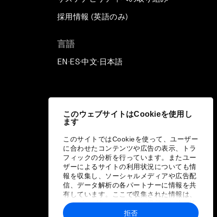
採用情報 (英語のみ)
て
言語
EN
ES
中文
日本語
▪
▪
▪
このウェブサイトはCookieを使用し
ます
このサイトではCookieを使って、ユーザー
に合わせたコンテンツや広告の表示、トラ
フィックの分析を行っています。またユー
ザーによるサイトの利用状況についても情
報を収集し、ソーシャルメディアや広告配
信、データ解析の各パートナーに情報を共
有しています。ここで収集された情報は、
ユーザーが各パートナーに提供した他の情
報や各パートナーのサービスを使用した際
拒否