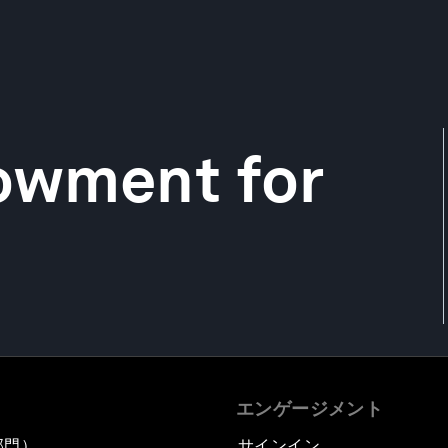
owment for
エンゲージメント
部門）
サインイン