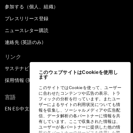
参加する（個人、組織）
プレスリリース登録
ニュースレター購読
連絡先 (英語のみ)
リンク
サステナビリティへの取り組み
このウェブサイトはCookieを使用し
ます
採用情報 (英語のみ)
このサイトではCookieを使って、ユーザー
に合わせたコンテンツや広告の表示、トラ
言語
フィックの分析を行っています。またユー
ザーによるサイトの利用状況についても情
EN
ES
中文
日本語
▪
▪
▪
報を収集し、ソーシャルメディアや広告配
信、データ解析の各パートナーに情報を共
有しています。ここで収集された情報は、
ユーザーが各パートナーに提供した他の情
報や各パートナーのサービスを使用した際