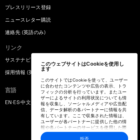
プレスリリース登録
ニュースレター購読
連絡先 (英語のみ)
リンク
サステナビリティへの取り組み
このウェブサイトはCookieを使用し
ます
採用情報 (英語のみ)
このサイトではCookieを使って、ユーザー
に合わせたコンテンツや広告の表示、トラ
言語
フィックの分析を行っています。またユー
ザーによるサイトの利用状況についても情
EN
ES
中文
日本語
▪
▪
▪
報を収集し、ソーシャルメディアや広告配
信、データ解析の各パートナーに情報を共
有しています。ここで収集された情報は、
ユーザーが各パートナーに提供した他の情
報や各パートナーのサービスを使用した際
に収集された情報と組み合わされ、各パー
拒否
トナーによって使用されることがありま