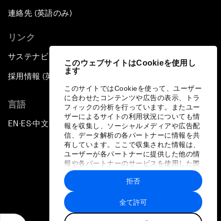
連絡先 (英語のみ)
リンク
サステナビリティへの取り組み
このウェブサイトはCookieを使用し
ます
採用情報 (英語のみ)
このサイトではCookieを使って、ユーザー
に合わせたコンテンツや広告の表示、トラ
言語
フィックの分析を行っています。またユー
ザーによるサイトの利用状況についても情
EN
ES
中文
日本語
▪
▪
▪
報を収集し、ソーシャルメディアや広告配
信、データ解析の各パートナーに情報を共
有しています。ここで収集された情報は、
ユーザーが各パートナーに提供した他の情
報や各パートナーのサービスを使用した際
に収集された情報と組み合わされ、各パー
拒否
トナーによって使用されることがありま
プライバシーポリシーと利用規約
す。
全て許可
サイトマップ