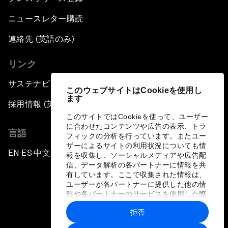
ニュースレター購読
連絡先 (英語のみ)
リンク
サステナビリティへの取り組み
このウェブサイトはCookieを使用し
ます
採用情報 (英語のみ)
このサイトではCookieを使って、ユーザー
に合わせたコンテンツや広告の表示、トラ
言語
フィックの分析を行っています。またユー
ザーによるサイトの利用状況についても情
EN
ES
中文
日本語
▪
▪
▪
報を収集し、ソーシャルメディアや広告配
信、データ解析の各パートナーに情報を共
有しています。ここで収集された情報は、
ユーザーが各パートナーに提供した他の情
報や各パートナーのサービスを使用した際
に収集された情報と組み合わされ、各パー
拒否
トナーによって使用されることがありま
プライバシーポリシーと利用規約
す。