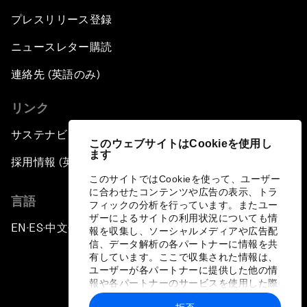
プレスリリース登録
ニュースレター購読
連絡先 (英語のみ)
リンク
サステナビリティへの取り組み
このウェブサイトはCookieを使用し
ます
採用情報 (英語のみ)
このサイトではCookieを使って、ユーザー
に合わせたコンテンツや広告の表示、トラ
言語
フィックの分析を行っています。またユー
ザーによるサイトの利用状況についても情
EN
ES
中文
日本語
▪
▪
▪
報を収集し、ソーシャルメディアや広告配
信、データ解析の各パートナーに情報を共
有しています。ここで収集された情報は、
ユーザーが各パートナーに提供した他の情
報や各パートナーのサービスを使用した際
に収集された情報と組み合わされ、各パー